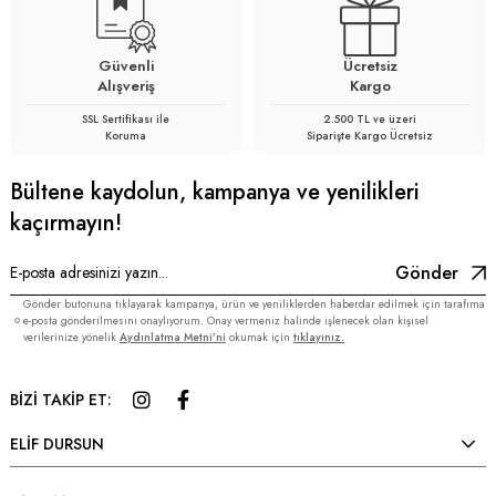
Güvenli
Ücretsiz
Alışveriş
Kargo
SSL Sertifikası ile
2.500 TL ve üzeri
Koruma
Siparişte Kargo Ücretsiz
Bültene kaydolun, kampanya ve yenilikleri
kaçırmayın!
Gönder
Gönder butonuna tıklayarak kampanya, ürün ve yeniliklerden haberdar edilmek için tarafıma
e-posta gönderilmesini onaylıyorum. Onay vermeniz halinde işlenecek olan kişisel
verilerinize yönelik
Aydınlatma Metni’ni
okumak için
tıklayınız.
BİZİ TAKİP ET:
ELİF DURSUN