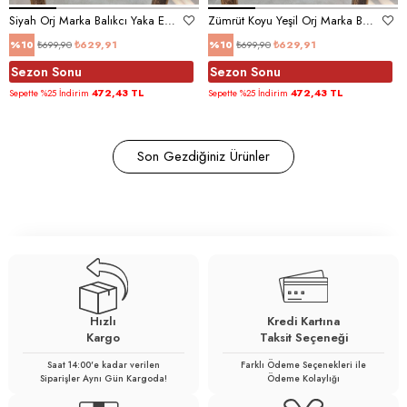
Siyah Orj Marka Balıkcı Yaka Elbise
Zümrüt Koyu Yeşil Orj Marka Balıkcı Yaka Elbise
₺699,90
₺629,91
₺699,90
₺629,91
%10
%10
Sezon Sonu
Sezon Sonu
472,43 TL
472,43 TL
Sepette %25 İndirim
Sepette %25 İndirim
Son Gezdiğiniz Ürünler
Hızlı
Kredi Kartına
Kargo
Taksit Seçeneği
Saat 14:00'e kadar verilen
Farklı Ödeme Seçenekleri ile
Siparişler Aynı Gün Kargoda!
Ödeme Kolaylığı