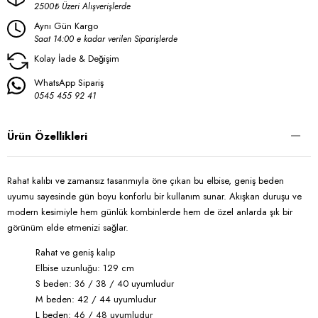
2500₺ Üzeri Alışverişlerde
Aynı Gün Kargo
Saat 14:00 e kadar verilen Siparişlerde
Kolay İade & Değişim
WhatsApp Sipariş
0545 455 92 41
Ürün Özellikleri
Rahat kalıbı ve zamansız tasarımıyla öne çıkan bu elbise, geniş beden
uyumu sayesinde gün boyu konforlu bir kullanım sunar. Akışkan duruşu ve
modern kesimiyle hem günlük kombinlerde hem de özel anlarda şık bir
görünüm elde etmenizi sağlar.
Rahat ve geniş kalıp
Elbise uzunluğu: 129 cm
S beden: 36 / 38 / 40 uyumludur
M beden: 42 / 44 uyumludur
L beden: 46 / 48 uyumludur