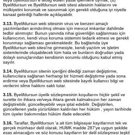
Byelifdursun ve Byelifdursun web sitesi ailesinin haklarını ve
mülkiyetini korumak ve savunmak için gerekli olduğuna iyi niyetle
kanaat getirdiği hallerde açıklayabilir.
3.13.
Byelifdursun web sitesinin virus ve benzeri amaçlı
yazılımlardan arındırılmış olması için mevcut imkanlar dahilinde
tedbir alınmıştır. Bunun yanında nihai güvenliğin sağlanması için
kullanıcının, kendi virus koruma sistemini tedarik etmesi ve gerekli
korunmayı sağlaması gerekmektedir. Bu bağlamda üye
Byelifdursun web sitesi'ne girmesiyle, kendi yazılım ve işletim
sistemlerinde oluşabilecek tüm hata ve bunların doğrudan yada
dolaylı sonuçlarından kendisinin sorumlu olduğunu kabul etmiş
sayılır.
3.14.
Byelifdursun sitenin içeriğini dilediği zaman değiştirme,
kullanıcılara sağlanan herhangi bir hizmeti değiştirme yada sona
erdirme veya Byelifdursun web sitesinde kayıtlı kullanıcı bilgi ve
verilerini silme hakkını saklı tutar.
3.15.
Byelifdursun üyelik sözleşmesinin koşullarını hiçbir şekil ve
surette ön ihbara ve/veya ihtara gerek kalmaksızın her zaman
değiştirebilir, güncelleyebilir veya iptal edebilir. Değiştirilen,
güncellenen yada yürürlükten kaldırılan her hüküm , yayın tarihinde
tüm üyeler bakımından hüküm ifade edecektir.
3.16.
Taraflar, Byelifdursun 'a ait tüm bilgisayar kayıtlarının tek ve
gerçek münhasır delil olarak, HUMK madde 287'ye uygun şekilde
esas alınacağını ve söz konusu kayıtların bir delil sözleşmesi teşkil