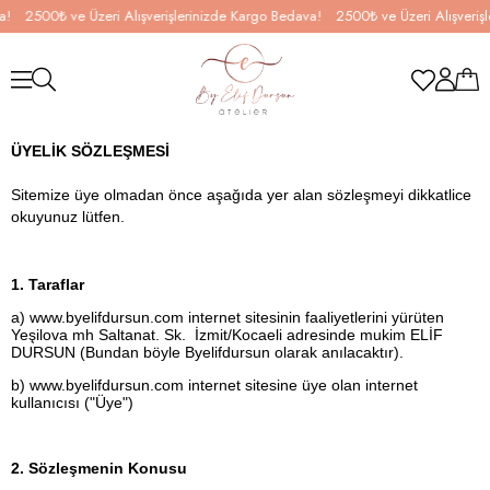
2500₺ ve Üzeri Alışverişlerinizde Kargo Bedava!
2500₺ ve Üzeri Alışverişle
ÜYELİK SÖZLEŞMESİ
Sitemize üye olmadan önce aşağıda yer alan sözleşmeyi dikkatlice
okuyunuz lütfen.
1. Taraflar
a) www.byelifdursun.com internet sitesinin faaliyetlerini yürüten
Yeşilova mh Saltanat. Sk. İzmit/Kocaeli adresinde mukim ELİF
DURSUN (Bundan böyle Byelifdursun olarak anılacaktır).
b) www.byelifdursun.com internet sitesine üye olan internet
kullanıcısı ("Üye")
2. Sözleşmenin Konusu