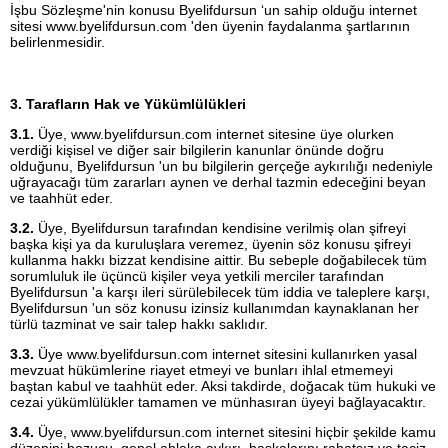
İşbu Sözleşme'nin konusu Byelifdursun ‘un sahip olduğu internet
sitesi www.byelifdursun.com 'den üyenin faydalanma şartlarının
belirlenmesidir.
3. Tarafların Hak ve Yükümlülükleri
3.1.
Üye, www.byelifdursun.com internet sitesine üye olurken
verdiği kişisel ve diğer sair bilgilerin kanunlar önünde doğru
olduğunu, Byelifdursun 'un bu bilgilerin gerçeğe aykırılığı nedeniyle
uğrayacağı tüm zararları aynen ve derhal tazmin edeceğini beyan
ve taahhüt eder.
3.2.
Üye, Byelifdursun tarafından kendisine verilmiş olan şifreyi
başka kişi ya da kuruluşlara veremez, üyenin söz konusu şifreyi
kullanma hakkı bizzat kendisine aittir. Bu sebeple doğabilecek tüm
sorumluluk ile üçüncü kişiler veya yetkili merciler tarafından
Byelifdursun 'a karşı ileri sürülebilecek tüm iddia ve taleplere karşı,
Byelifdursun 'un söz konusu izinsiz kullanımdan kaynaklanan her
türlü tazminat ve sair talep hakkı saklıdır.
3.3.
Üye www.byelifdursun.com internet sitesini kullanırken yasal
mevzuat hükümlerine riayet etmeyi ve bunları ihlal etmemeyi
baştan kabul ve taahhüt eder. Aksi takdirde, doğacak tüm hukuki ve
cezai yükümlülükler tamamen ve münhasıran üyeyi bağlayacaktır.
3.4.
Üye, www.byelifdursun.com internet sitesini hiçbir şekilde kamu
düzenini bozucu, genel ahlaka aykırı, başkalarını rahatsız ve taciz