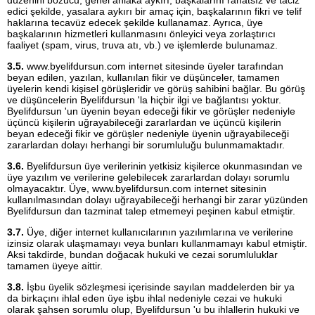
edici şekilde, yasalara aykırı bir amaç için, başkalarının fikri ve telif
haklarına tecavüz edecek şekilde kullanamaz. Ayrıca, üye
başkalarının hizmetleri kullanmasını önleyici veya zorlaştırıcı
faaliyet (spam, virus, truva atı, vb.) ve işlemlerde bulunamaz.
3.5.
www.byelifdursun.com internet sitesinde üyeler tarafından
beyan edilen, yazılan, kullanılan fikir ve düşünceler, tamamen
üyelerin kendi kişisel görüşleridir ve görüş sahibini bağlar. Bu görüş
ve düşüncelerin Byelifdursun 'la hiçbir ilgi ve bağlantısı yoktur.
Byelifdursun 'un üyenin beyan edeceği fikir ve görüşler nedeniyle
üçüncü kişilerin uğrayabileceği zararlardan ve üçüncü kişilerin
beyan edeceği fikir ve görüşler nedeniyle üyenin uğrayabileceği
zararlardan dolayı herhangi bir sorumluluğu bulunmamaktadır.
3.6.
Byelifdursun üye verilerinin yetkisiz kişilerce okunmasından ve
üye yazılım ve verilerine gelebilecek zararlardan dolayı sorumlu
olmayacaktır. Üye, www.byelifdursun.com internet sitesinin
kullanılmasından dolayı uğrayabileceği herhangi bir zarar yüzünden
Byelifdursun dan tazminat talep etmemeyi peşinen kabul etmiştir.
3.7.
Üye, diğer internet kullanıcılarının yazılımlarına ve verilerine
izinsiz olarak ulaşmamayı veya bunları kullanmamayı kabul etmiştir.
Aksi takdirde, bundan doğacak hukuki ve cezai sorumluluklar
tamamen üyeye aittir.
3.8.
İşbu üyelik sözleşmesi içerisinde sayılan maddelerden bir ya
da birkaçını ihlal eden üye işbu ihlal nedeniyle cezai ve hukuki
olarak şahsen sorumlu olup, Byelifdursun 'u bu ihlallerin hukuki ve