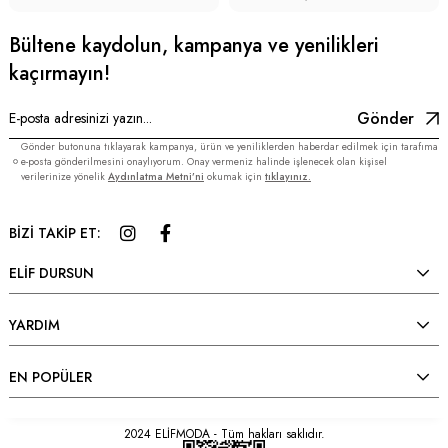
Bültene kaydolun, kampanya ve yenilikleri
kaçırmayın!
Gönder
Gönder butonuna tıklayarak kampanya, ürün ve yeniliklerden haberdar edilmek için tarafıma
e-posta gönderilmesini onaylıyorum. Onay vermeniz halinde işlenecek olan kişisel
verilerinize yönelik
Aydınlatma Metni’ni
okumak için
tıklayınız.
BİZİ TAKİP ET:
ELİF DURSUN
YARDIM
EN POPÜLER
2024 ELİFMODA - Tüm hakları saklıdır.