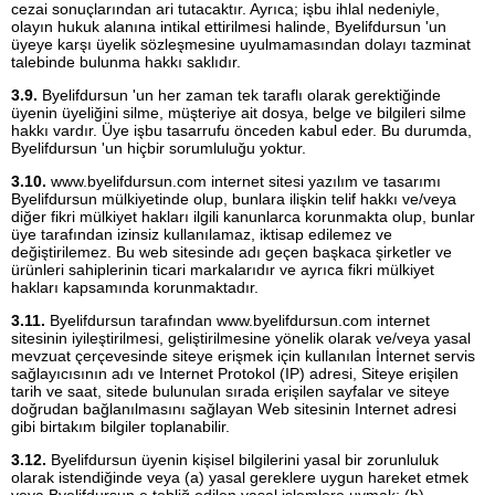
cezai sonuçlarından ari tutacaktır. Ayrıca; işbu ihlal nedeniyle,
olayın hukuk alanına intikal ettirilmesi halinde, Byelifdursun 'un
üyeye karşı üyelik sözleşmesine uyulmamasından dolayı tazminat
talebinde bulunma hakkı saklıdır.
3.9.
Byelifdursun 'un her zaman tek taraflı olarak gerektiğinde
üyenin üyeliğini silme, müşteriye ait dosya, belge ve bilgileri silme
hakkı vardır. Üye işbu tasarrufu önceden kabul eder. Bu durumda,
Byelifdursun 'un hiçbir sorumluluğu yoktur.
3.10.
www.byelifdursun.com internet sitesi yazılım ve tasarımı
Byelifdursun mülkiyetinde olup, bunlara ilişkin telif hakkı ve/veya
diğer fikri mülkiyet hakları ilgili kanunlarca korunmakta olup, bunlar
üye tarafından izinsiz kullanılamaz, iktisap edilemez ve
değiştirilemez. Bu web sitesinde adı geçen başkaca şirketler ve
ürünleri sahiplerinin ticari markalarıdır ve ayrıca fikri mülkiyet
hakları kapsamında korunmaktadır.
3.11.
Byelifdursun tarafından www.byelifdursun.com internet
sitesinin iyileştirilmesi, geliştirilmesine yönelik olarak ve/veya yasal
mevzuat çerçevesinde siteye erişmek için kullanılan İnternet servis
sağlayıcısının adı ve Internet Protokol (IP) adresi, Siteye erişilen
tarih ve saat, sitede bulunulan sırada erişilen sayfalar ve siteye
doğrudan bağlanılmasını sağlayan Web sitesinin Internet adresi
gibi birtakım bilgiler toplanabilir.
3.12.
Byelifdursun üyenin kişisel bilgilerini yasal bir zorunluluk
olarak istendiğinde veya (a) yasal gereklere uygun hareket etmek
veya Byelifdursun e tebliğ edilen yasal işlemlere uymak; (b)