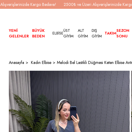
Alışverişlerinizde Kargo Bedava!
2500₺ ve Üzeri Alışverişlerinizde Kar
YENİ
BÜYÜK
ÜST
ALT
DIŞ
SEZON
ELBİSE
TAKIM
GELENLER
BEDEN
GİYİM
GİYİM
GİYİM
SONU
Anasayfa
Kadın Elbise
Melodi Bel Lastikli Düğmesi Keten Elbise Antr