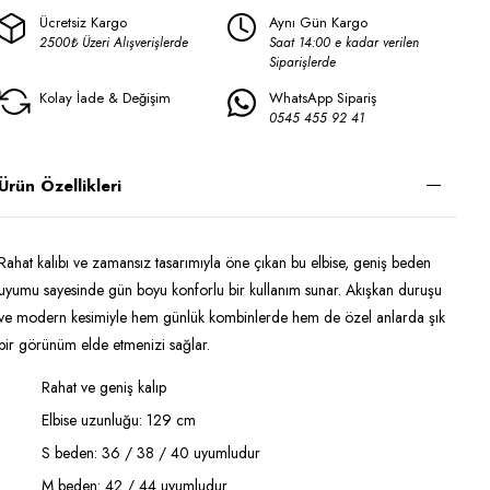
Ücretsiz Kargo
Aynı Gün Kargo
2500₺ Üzeri Alışverişlerde
Saat 14:00 e kadar verilen
Siparişlerde
Kolay İade & Değişim
WhatsApp Sipariş
0545 455 92 41
Ürün Özellikleri
Rahat kalıbı ve zamansız tasarımıyla öne çıkan bu elbise, geniş beden
uyumu sayesinde gün boyu konforlu bir kullanım sunar. Akışkan duruşu
ve modern kesimiyle hem günlük kombinlerde hem de özel anlarda şık
bir görünüm elde etmenizi sağlar.
Rahat ve geniş kalıp
Elbise uzunluğu: 129 cm
S beden: 36 / 38 / 40 uyumludur
M beden: 42 / 44 uyumludur