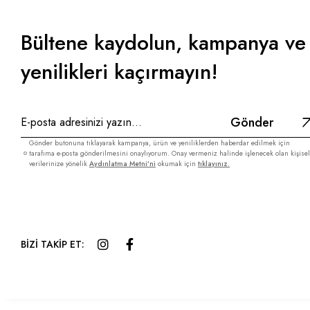
Bültene kaydolun, kampanya ve
yenilikleri kaçırmayın!
Gönder
Gönder butonuna tıklayarak kampanya, ürün ve yeniliklerden haberdar edilmek için
tarafıma e-posta gönderilmesini onaylıyorum. Onay vermeniz halinde işlenecek olan kişisel
verilerinize yönelik
Aydınlatma Metni’ni
okumak için
tıklayınız.
BİZİ TAKİP ET: