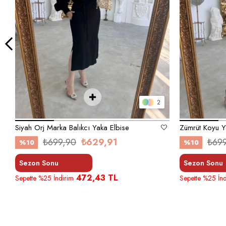
2
Siyah Orj Marka Balıkcı Yaka Elbise
₺699,90
₺629,91
₺69
%10
%10
Sezon Sonu
Sezon Sonu
472,43 TL
Sepette %25 İndirim
Sepette %25 İnd