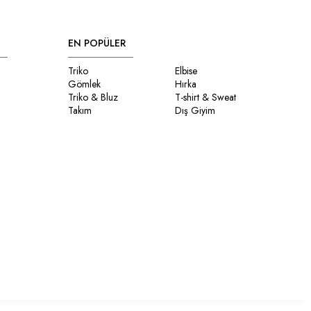
EN POPÜLER
Triko
Elbise
Gömlek
Hırka
Triko & Bluz
T-shirt & Sweat
Takım
Dış Giyim