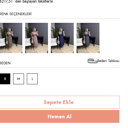
İndirim
₺217,51
`den başlayan taksitlerle
RENK SEÇENEKLERI
Beden Tablosu
BEDEN
S
M
L