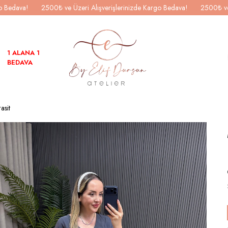
go Bedava!
2500₺ ve Üzeri Alışverişlerinizde Kargo Bedava!
2500₺ ve
1 ALANA 1
BEDAVA
asit