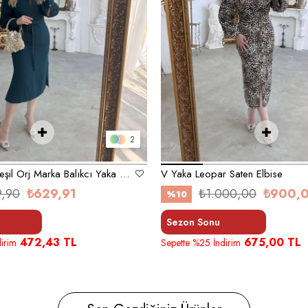
2
Zümrüt Koyu Yeşil Orj Marka Balıkcı Yaka Elbise
V Yaka Leopar Saten Elbise
9,90
₺629,91
₺1.000,00
₺900,
%10
Sezon Sonu
472,43 TL
675,00 TL
irim
Sepette %25 İndirim