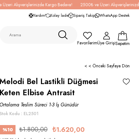
 Üzeri Alışverişlerinizde Kargo Bedava!
2500₺ ve Üzeri Alışverişlerini
Yardım
Kolay İade
Sipariş Takip
WhatsApp Destek
Favorilerim
Üye Girişi
Sepetim
< < Önceki Sayfaya Dön
Melodi Bel Lastikli Düğmesi
Keten Elbise Antrasit
Ortalama Teslim Süreci 1-3 İş Günüdür
Stok Kodu
EL2501
₺1.800,00
₺1.620,00
%
10