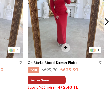
1
1
Orj Marka Model Kırmızı Elbise
00
₺699,90
₺629,91
%10
Sezon Sonu
472,43 TL
Sepette %25 İndirim
S