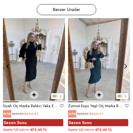
Benzer Ürünler
2
2
Siyah Orj Marka Balıkcı Yaka Elbise
Zümrüt Koyu Yeşil Orj Marka Balıkcı Yaka Elbise
₺699,90
₺629,91
₺699,90
₺629,91
%10
%10
Sezon Sonu
Sezon Sonu
472,43 TL
472,43 TL
Sepette %25 İndirim
Sepette %25 İndirim