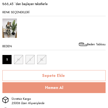
İndirim
₺66,45
`den başlayan taksitlerle
RENK SEÇENEKLERI
Beden Tablosu
BEDEN
S
M
L
XL
Ücretsiz Kargo
2500₺ Üzeri Alışverişlerde