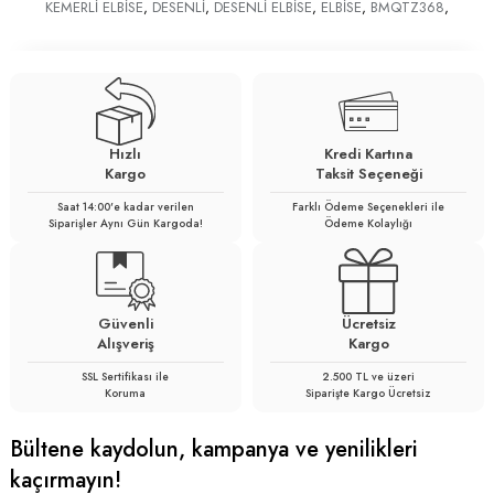
KEMERLİ ELBİSE
,
DESENLİ
,
DESENLİ ELBİSE
,
ELBİSE
,
BMQTZ368
,
Hızlı
Kredi Kartına
Kargo
Taksit Seçeneği
Saat 14:00'e kadar verilen
Farklı Ödeme Seçenekleri ile
Siparişler Aynı Gün Kargoda!
Ödeme Kolaylığı
Güvenli
Ücretsiz
Alışveriş
Kargo
SSL Sertifikası ile
2.500 TL ve üzeri
Koruma
Siparişte Kargo Ücretsiz
Bültene kaydolun, kampanya ve yenilikleri
kaçırmayın!