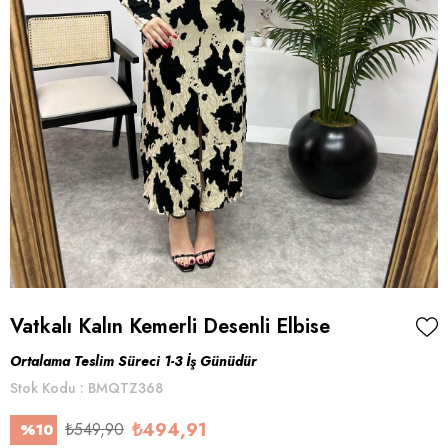
Vatkalı Kalın Kemerli Desenli Elbise
Ortalama Teslim Süreci 1-3 İş Günüdür
Stok Kodu
BMQTZ368
₺494,91
₺549,90
%
10