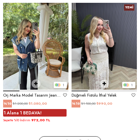
YENI
ÜRÜN
1
1
Orj Marka Model Tasarım Jean Yelek
Düğmeli Fistolu İthal Yelek
₺1.200,00
₺1.080,00
₺1.100,00
₺990,00
%10
%10
1 Alana 1 BEDAVA!
972,00 TL
Sepette %10 İndirim