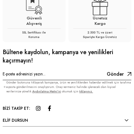
Güvenli
Ücretsiz
Alışveriş
Kargo
SSL Sertifikası ile
2.500 TL ve üzeri
Koruma
Siparişte Kargo Ücretsiz
Bültene kaydolun, kampanya ve yenilikleri
kaçırmayın!
Gönder
Gönder butonuna tıklayarak kampanya, ürün ve yeniliklerden haberdar edilmek için tarafıma
e-posta gönderilmesini onaylıyorum. Onay vermeniz halinde işlenecek olan kişisel
verilerinize yönelik
Aydınlatma Metni’ni
okumak için
tıklayınız.
BİZİ TAKİP ET:
ELİF DURSUN