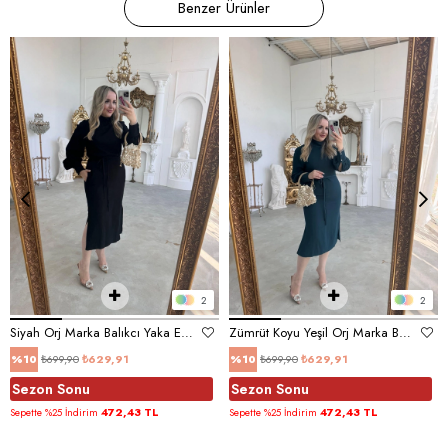
Benzer Ürünler
2
2
Siyah Orj Marka Balıkcı Yaka Elbise
Zümrüt Koyu Yeşil Orj Marka Balıkcı Yaka Elbise
₺699,90
₺629,91
₺699,90
₺629,91
%10
%10
Sezon Sonu
Sezon Sonu
472,43 TL
472,43 TL
Sepette %25 İndirim
Sepette %25 İndirim