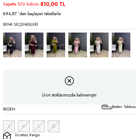
İndirim
810,00 TL
Sepette %10 İndirim
₺94,87
`den başlayan taksitlerle
RENK SEÇENEKLERI
Tükendi
Tükendi
Tükendi
Tükendi
Ürün stoklarımızda kalmamıştır.
Beden Tablosu
BEDEN
S
M
L
XL
Ücretsiz Kargo