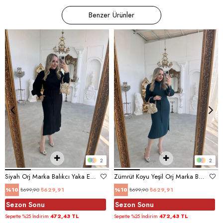
Benzer Ürünler
2
2
Siyah Orj Marka Balıkcı Yaka Elbise
Zümrüt Koyu Yeşil Orj Marka Balıkcı Yaka Elbise
₺699,90
₺629,91
₺699,90
₺629,91
%10
%10
Sezon Sonu
Sezon Sonu
472,43 TL
472,43 TL
Sepette %25 İndirim
Sepette %25 İndirim