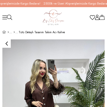
işlerinizde Kargo Bedava!
2500₺ ve Üzeri Alışverişlerinizde Kargo Bedava!
2
Tütü Detaylı Tasarım Takım Acı Kahve