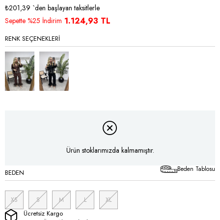
₺201,39
`den başlayan taksitlerle
1.124,93 TL
Sepette %25 İndirim
RENK SEÇENEKLERI
Tükendi
Tükendi
Ürün stoklarımızda kalmamıştır.
Beden Tablosu
BEDEN
XS
S
M
L
XL
Ücretsiz Kargo