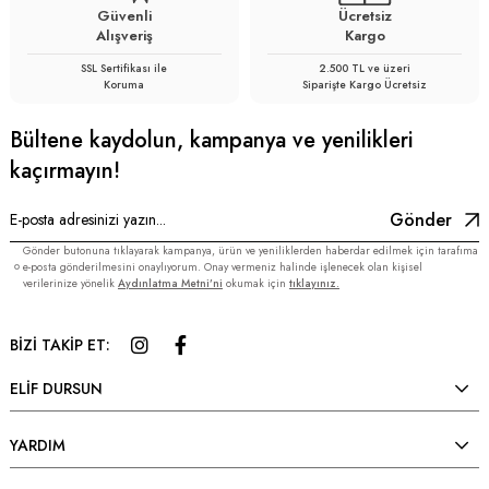
Güvenli
Ücretsiz
Alışveriş
Kargo
SSL Sertifikası ile
2.500 TL ve üzeri
Koruma
Siparişte Kargo Ücretsiz
Bültene kaydolun, kampanya ve yenilikleri
kaçırmayın!
Gönder
Gönder butonuna tıklayarak kampanya, ürün ve yeniliklerden haberdar edilmek için tarafıma
e-posta gönderilmesini onaylıyorum. Onay vermeniz halinde işlenecek olan kişisel
verilerinize yönelik
Aydınlatma Metni’ni
okumak için
tıklayınız.
BİZİ TAKİP ET:
ELİF DURSUN
YARDIM