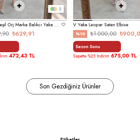
2
Zümrüt Koyu Yeşil Orj Marka Balıkcı Yaka Elbise
V Yaka Leopar Saten Elbise
9,90
₺629,91
₺1.000,00
₺900,
%10
Sezon Sonu
472,43 TL
675,00 TL
irim
Sepette %25 İndirim
Son Gezdiğiniz Ürünler
Etiketler