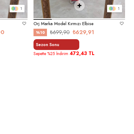
1
1
Orj Marka Model Kırmızı Elbise
00
₺699,90
₺629,91
%10
Sezon Sonu
472,43 TL
Sepette %25 İndirim
S