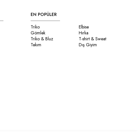
EN POPÜLER
Triko
Elbise
Gömlek
Hırka
Triko & Bluz
T-shirt & Sweat
Takım
Dış Giyim