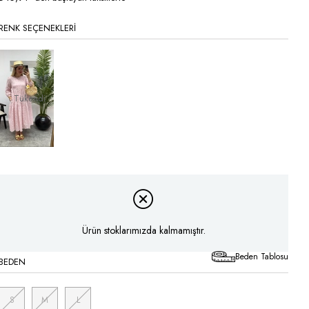
RENK SEÇENEKLERI
Tükendi
Ürün stoklarımızda kalmamıştır.
Beden Tablosu
BEDEN
S
M
L