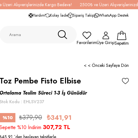
 Üzeri Alışverişlerinizde Kargo Bedava!
2500₺ ve Üzeri Alışverişlerini
Yardım
Kolay İade
Sipariş Takip
WhatsApp Destek
Favorilerim
Üye Girişi
Sepetim
< < Önceki Sayfaya Dön
Toz Pembe Fisto Elbise
Ortalama Teslim Süreci 1-3 İş Günüdür
Stok Kodu
EHLSV237
₺379,90
₺341,91
%
10
307,72 TL
İndirim
Sepette %10 İndirim
₺45,91
`den başlayan taksitlerle