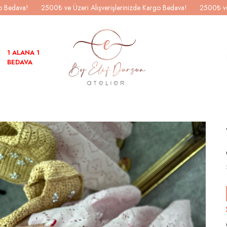
go Bedava!
2500₺ ve Üzeri Alışverişlerinizde Kargo Bedava!
2500₺ ve
1 ALANA 1
BEDAVA