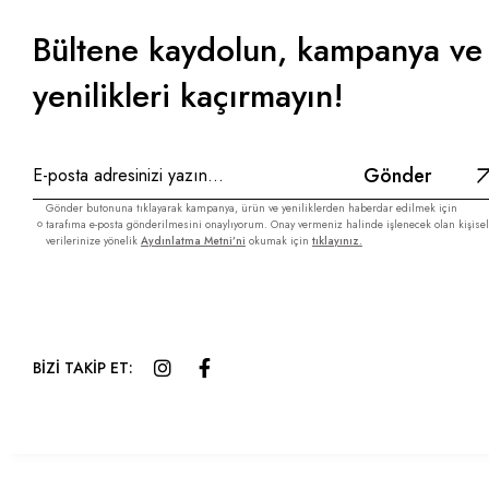
Bültene kaydolun, kampanya ve
yenilikleri kaçırmayın!
Gönder
Gönder butonuna tıklayarak kampanya, ürün ve yeniliklerden haberdar edilmek için
tarafıma e-posta gönderilmesini onaylıyorum. Onay vermeniz halinde işlenecek olan kişisel
verilerinize yönelik
Aydınlatma Metni’ni
okumak için
tıklayınız.
BİZİ TAKİP ET: