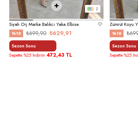
2
Siyah Orj Marka Balıkcı Yaka Elbise
₺699,90
₺629,91
₺69
%10
%10
Sezon Sonu
Sezon Sonu
472,43 TL
Sepette %25 İndirim
Sepette %25 İnd