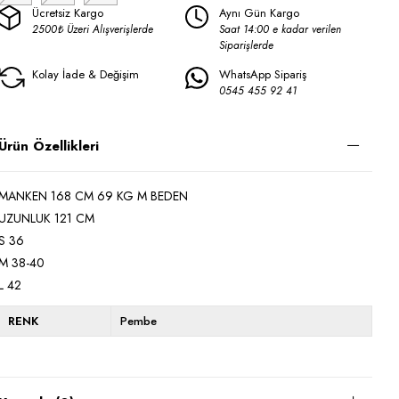
Ücretsiz Kargo
Aynı Gün Kargo
2500₺ Üzeri Alışverişlerde
Saat 14:00 e kadar verilen
Siparişlerde
Kolay İade & Değişim
WhatsApp Sipariş
0545 455 92 41
Ürün Özellikleri
MANKEN 168 CM 69 KG M BEDEN
UZUNLUK 121 CM
S 36
M 38-40
L 42
RENK
Pembe