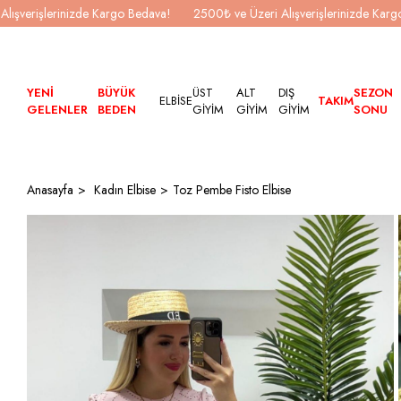
Alışverişlerinizde Kargo Bedava!
2500₺ ve Üzeri Alışverişlerinizde Kar
YENİ
BÜYÜK
ÜST
ALT
DIŞ
SEZON
ELBİSE
TAKIM
GELENLER
BEDEN
GİYİM
GİYİM
GİYİM
SONU
Anasayfa
Kadın Elbise
Toz Pembe Fisto Elbise