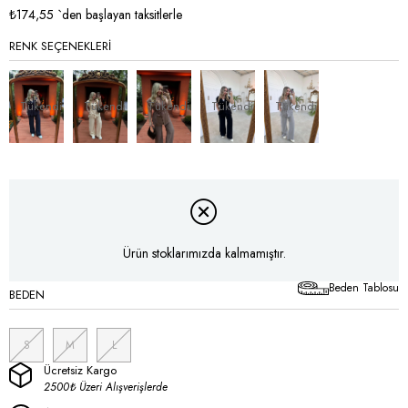
₺174,55
`den başlayan taksitlerle
RENK SEÇENEKLERI
Tükendi
Tükendi
Tükendi
Tükendi
Tükendi
Ürün stoklarımızda kalmamıştır.
Beden Tablosu
BEDEN
S
M
L
Ücretsiz Kargo
2500₺ Üzeri Alışverişlerde