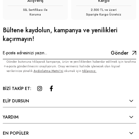
Alışveriş
Kargo
SSL Sertifikası ile
2.500 TL ve üzeri
Koruma
Siparişte Kargo Ücretsiz
Bültene kaydolun, kampanya ve yenilikleri
kaçırmayın!
Gönder
Gönder butonuna tıklayarak kampanya, ürün ve yeniliklerden haberdar edilmek için tarafıma
e-posta gönderilmesini onaylıyorum. Onay vermeniz halinde işlenecek olan kişisel
verilerinize yönelik
Aydınlatma Metni’ni
okumak için
tıklayınız.
BİZİ TAKİP ET:
ELİF DURSUN
YARDIM
EN POPÜLER