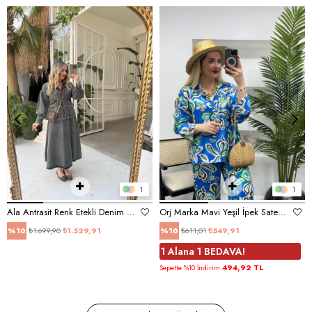
1
1
Ala Antrasit Renk Etekli Denim Takım
Orj Marka Mavi Yeşil İpek Saten Takım
₺1.699,90
₺1.529,91
₺611,01
₺549,91
%10
%10
1 Alana 1 BEDAVA!
494,92 TL
Sepette %10 İndirim