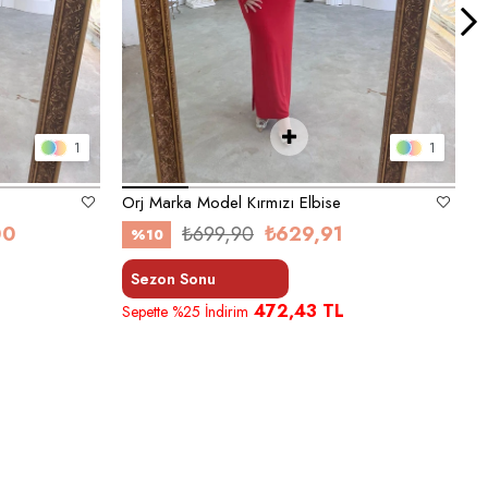
1
1
Orj Marka Model Kırmızı Elbise
00
₺699,90
₺629,91
%10
Sezon Sonu
472,43 TL
Sepette %25 İndirim
S