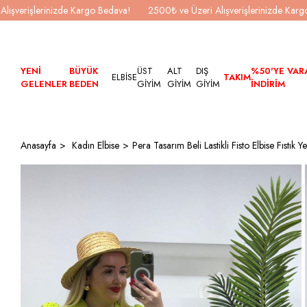
Alışverişlerinizde Kargo Bedava!
2500₺ ve Üzeri Alışverişlerinizde Kar
YENİ
BÜYÜK
ÜST
ALT
DIŞ
%50'YE VAR
ELBİSE
TAKIM
GELENLER
BEDEN
GİYİM
GİYİM
GİYİM
İNDİRİM
Anasayfa
Kadın Elbise
Pera Tasarım Beli Lastikli Fisto Elbise Fıstık Ye