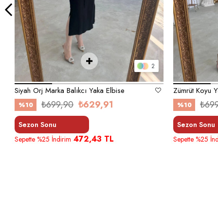
2
Siyah Orj Marka Balıkcı Yaka Elbise
₺699,90
₺629,91
₺69
%10
%10
Sezon Sonu
Sezon Sonu
472,43 TL
Sepette %25 İndirim
Sepette %25 İnd