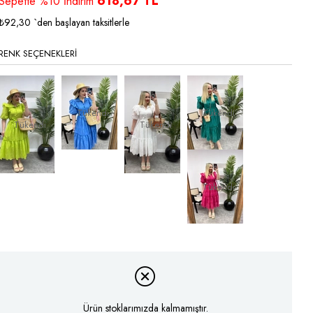
618,67 TL
İndirim
Sepette %10 İndirim
₺92,30
`den başlayan taksitlerle
RENK SEÇENEKLERI
Tükendi
Tükendi
Tükendi
Tükendi
Tükendi
Ürün stoklarımızda kalmamıştır.