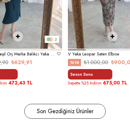
2
Zümrüt Koyu Yeşil Orj Marka Balıkcı Yaka Elbise
V Yaka Leopar Saten Elbise
9,90
₺629,91
₺1.000,00
₺900,
%10
Sezon Sonu
472,43 TL
675,00 TL
irim
Sepette %25 İndirim
Son Gezdiğiniz Ürünler