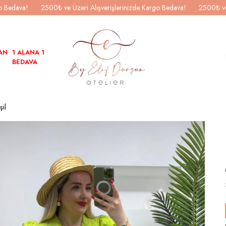
go Bedava!
2500₺ ve Üzeri Alışverişlerinizde Kargo Bedava!
2500₺ ve
AN
1 ALANA 1
BEDAVA
şil