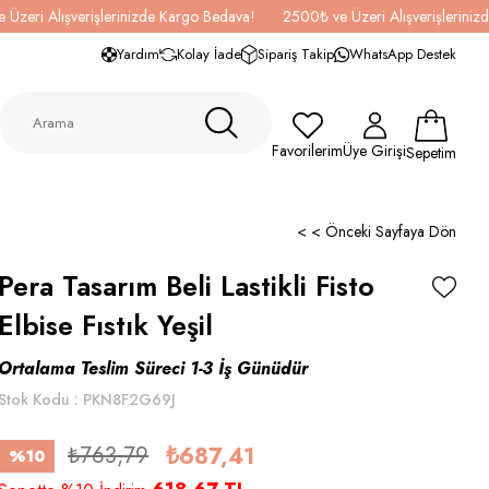
 Üzeri Alışverişlerinizde Kargo Bedava!
2500₺ ve Üzeri Alışverişlerini
Yardım
Kolay İade
Sipariş Takip
WhatsApp Destek
Favorilerim
Üye Girişi
Sepetim
< < Önceki Sayfaya Dön
Pera Tasarım Beli Lastikli Fisto
Elbise Fıstık Yeşil
Ortalama Teslim Süreci 1-3 İş Günüdür
Stok Kodu
PKN8F2G69J
₺763,79
₺687,41
%
10