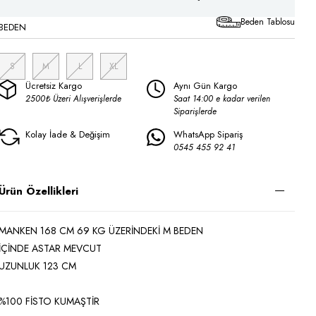
Beden Tablosu
BEDEN
S
M
L
XL
Ücretsiz Kargo
Aynı Gün Kargo
2500₺ Üzeri Alışverişlerde
Saat 14:00 e kadar verilen
Siparişlerde
Kolay İade & Değişim
WhatsApp Sipariş
0545 455 92 41
Ürün Özellikleri
MANKEN 168 CM 69 KG ÜZERİNDEKİ M BEDEN
İÇİNDE ASTAR MEVCUT
UZUNLUK 123 CM
%100 FİSTO KUMAŞTİR