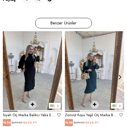
Benzer Ürünler
2
2
Siyah Orj Marka Balıkcı Yaka Elbise
Zümrüt Koyu Yeşil Orj Marka Balıkcı Yaka Elbise
₺699,90
₺629,91
₺699,90
₺629,91
%10
%10