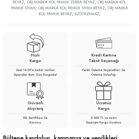
BEYAZ
,
ORJ MARKA KOL PAMUK ZEBRA BEYAZ
,
ORJ MARKA KOL
PAMUK SİYAH
,
ORJ MARKA KOL PAMUK SİYAH BEYAZ
,
ORJ MARKA
KOL PAMUK BEYAZ
,
6ZD7AZKMXZ
,
Hızlı
Kredi Kartına
Kargo
Taksit Seçeneği
Saat 14:00'e kadar verilen
Farklı Ödeme Seçenekleri ile
Siparişler Aynı Gün Kargoda!
Ödeme Kolaylığı
Güvenli
Ücretsiz
Alışveriş
Kargo
SSL Sertifikası ile
2.500 TL ve üzeri
Koruma
Siparişte Kargo Ücretsiz
Bültene kaydolun, kampanya ve yenilikleri