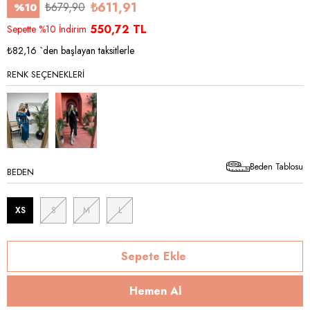
₺611,91
₺679,90
%
10
İndirim
550,72 TL
Sepette %10 İndirim
₺82,16
`den başlayan taksitlerle
RENK SEÇENEKLERI
Tükendi
Beden Tablosu
BEDEN
XS
S
M
L