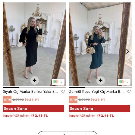
2
2
Siyah Orj Marka Balıkcı Yaka Elbise
Zümrüt Koyu Yeşil Orj Marka Balıkcı Yaka Elbise
₺699,90
₺629,91
₺699,90
₺629,91
%10
%10
Sezon Sonu
Sezon Sonu
472,43 TL
472,43 TL
Sepette %25 İndirim
Sepette %25 İndirim