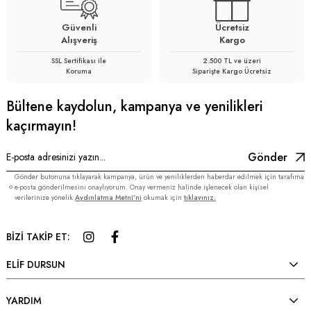
Güvenli
Ücretsiz
Alışveriş
Kargo
SSL Sertifikası ile
2.500 TL ve üzeri
Koruma
Siparişte Kargo Ücretsiz
Bültene kaydolun, kampanya ve yenilikleri
kaçırmayın!
Gönder
Gönder butonuna tıklayarak kampanya, ürün ve yeniliklerden haberdar edilmek için tarafıma
e-posta gönderilmesini onaylıyorum. Onay vermeniz halinde işlenecek olan kişisel
verilerinize yönelik
Aydınlatma Metni’ni
okumak için
tıklayınız.
BİZİ TAKİP ET:
ELİF DURSUN
YARDIM