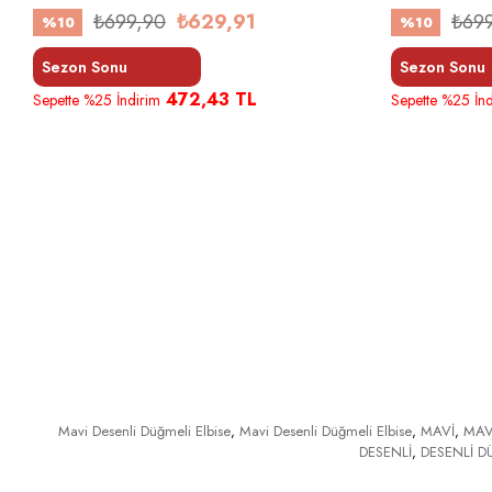
₺699,90
₺629,91
₺69
%10
%10
Sezon Sonu
Sezon Sonu
472,43 TL
Sepette %25 İndirim
Sepette %25 İnd
Mavi Desenli Düğmeli Elbise
,
Mavi Desenli Düğmeli Elbise
,
MAVİ
,
MAV
DESENLİ
,
DESENLİ D