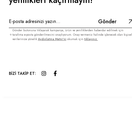
Gönder
Gönder butonuna tıklayarak kampanya, ürün ve yeniliklerden haberdar edilmek için
tarafıma e-posta gönderilmesini onaylıyorum. Onay vermeniz halinde işlenecek olan kişisel
verilerinize yönelik
Aydınlatma Metni’ni
okumak için
tıklayınız.
BİZİ TAKİP ET: