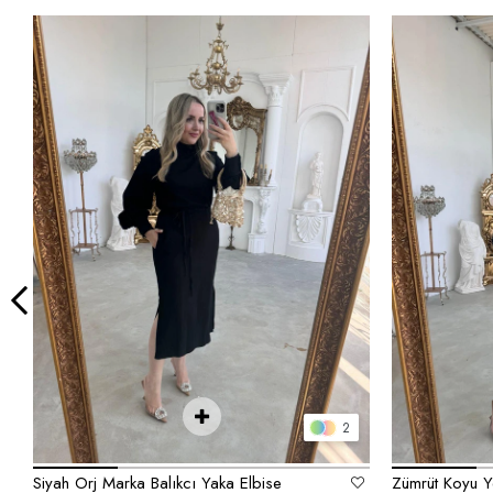
2
Siyah Orj Marka Balıkcı Yaka Elbise