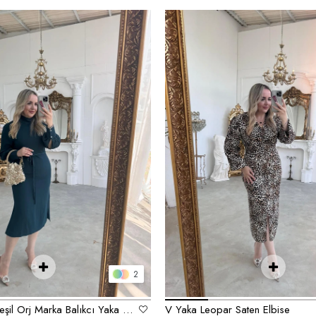
2
Zümrüt Koyu Yeşil Orj Marka Balıkcı Yaka Elbise
V Yaka Leopar Saten Elbise