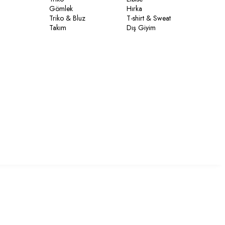
Gömlek
Hırka
Triko & Bluz
T-shirt & Sweat
Takım
Dış Giyim