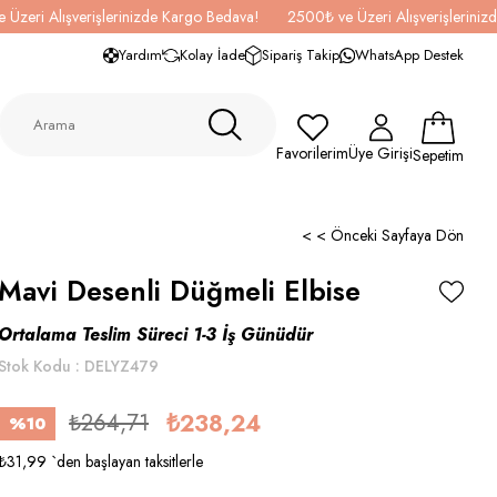
 Üzeri Alışverişlerinizde Kargo Bedava!
2500₺ ve Üzeri Alışverişlerini
Yardım
Kolay İade
Sipariş Takip
WhatsApp Destek
Favorilerim
Üye Girişi
Sepetim
< < Önceki Sayfaya Dön
Mavi Desenli Düğmeli Elbise
Ortalama Teslim Süreci 1-3 İş Günüdür
Stok Kodu
DELYZ479
₺264,71
₺238,24
%
10
İndirim
₺31,99
`den başlayan taksitlerle