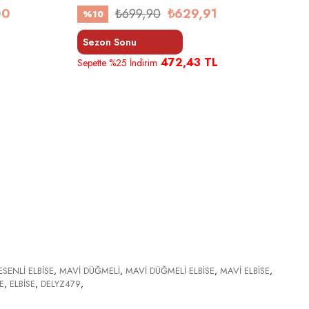
00
₺699,90
₺629,91
%10
Sezon Sonu
472,43 TL
Sepette %25 İndirim
S
SENLİ ELBİSE
,
MAVİ DÜĞMELİ
,
MAVİ DÜĞMELİ ELBİSE
,
MAVİ ELBİSE
,
E
,
ELBİSE
,
DELYZ479
,