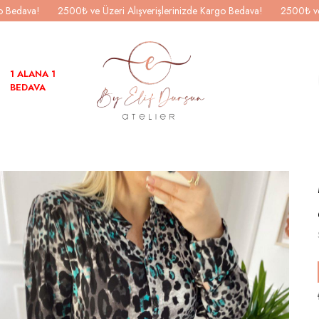
go Bedava!
2500₺ ve Üzeri Alışverişlerinizde Kargo Bedava!
2500₺ ve
1 ALANA 1
BEDAVA