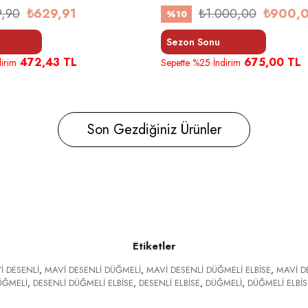
9,90
₺629,91
₺1.000,00
₺900,
%10
Sezon Sonu
472,43 TL
675,00 TL
irim
Sepette %25 İndirim
Son Gezdiğiniz Ürünler
Etiketler
İ DESENLİ
,
MAVİ DESENLİ DÜĞMELİ
,
MAVİ DESENLİ DÜĞMELİ ELBİSE
,
MAVİ DE
ÜĞMELİ
,
DESENLİ DÜĞMELİ ELBİSE
,
DESENLİ ELBİSE
,
DÜĞMELİ
,
DÜĞMELİ ELBİS