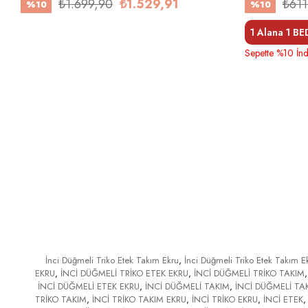
₺1.699,90
₺1.529,91
₺611
%10
%10
1 Alana 1 B
Sepette %10 İnd
İnci Düğmeli Triko Etek Takım Ekru
,
İnci Düğmeli Triko Etek Takım E
EKRU
,
İNCİ DÜĞMELİ TRİKO ETEK EKRU
,
İNCİ DÜĞMELİ TRİKO TAKIM
,
İNCİ DÜĞMELİ ETEK EKRU
,
İNCİ DÜĞMELİ TAKIM
,
İNCİ DÜĞMELİ TA
TRİKO TAKIM
,
İNCİ TRİKO TAKIM EKRU
,
İNCİ TRİKO EKRU
,
İNCİ ETEK
,