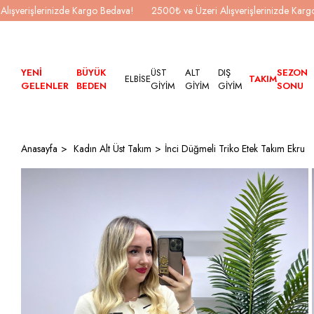
Alışverişlerinizde Kargo Bedava!
2500₺ ve Üzeri Alışverişlerinizde Kar
YENİ
BÜYÜK
ÜST
ALT
DIŞ
SEZON
ELBİSE
TAKIM
GELENLER
BEDEN
GİYİM
GİYİM
GİYİM
SONU
Anasayfa
Kadın Alt Üst Takım
İnci Düğmeli Triko Etek Takım Ekru