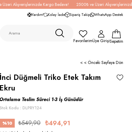
 Üzeri Alışverişlerinizde Kargo Bedava!
2500₺ ve Üzeri Alışverişlerini
Yardım
Kolay İade
Sipariş Takip
WhatsApp Destek
Favorilerim
Üye Girişi
Sepetim
< < Önceki Sayfaya Dön
İnci Düğmeli Triko Etek Takım
Ekru
Ortalama Teslim Süreci 1-3 İş Günüdür
Stok Kodu
DLPRY124
₺549,90
₺494,91
%
10