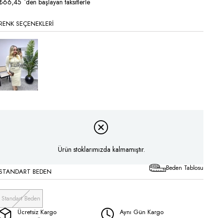
İndirim
₺66,45
`den başlayan taksitlerle
RENK SEÇENEKLERI
Tükendi
Ürün stoklarımızda kalmamıştır.
Beden Tablosu
STANDART BEDEN
Standart Beden
Ücretsiz Kargo
Aynı Gün Kargo