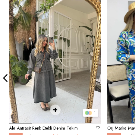
1
Ala Antrasit Renk Etekli Denim Takım
Orj Marka Mav