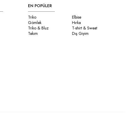
EN POPÜLER
Triko
Elbise
Gömlek
Hırka
Triko & Bluz
T-shirt & Sweat
Takım
Dış Giyim