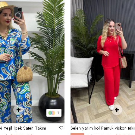
1
i Yeşil İpek Saten Takım