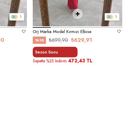
1
1
Orj Marka Model Kırmızı Elbise
00
₺699,90
₺629,91
%10
Sezon Sonu
472,43 TL
Sepette %25 İndirim
S