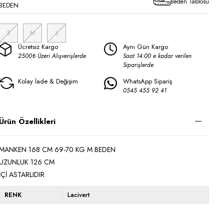
Beden Tablosu
BEDEN
S
M
L
Ücretsiz Kargo
Aynı Gün Kargo
2500₺ Üzeri Alışverişlerde
Saat 14:00 e kadar verilen
Siparişlerde
Kolay İade & Değişim
WhatsApp Sipariş
0545 455 92 41
Ürün Özellikleri
MANKEN 168 CM 69-70 KG M BEDEN
UZUNLUK 126 CM
İÇİ ASTARLIDIR
RENK
Lacivert