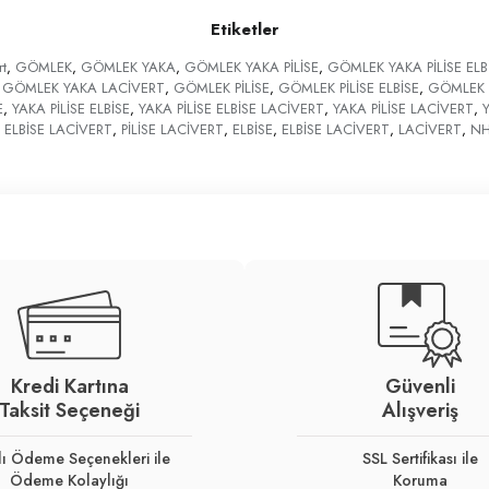
Etiketler
t
,
GÖMLEK
,
GÖMLEK YAKA
,
GÖMLEK YAKA PİLİSE
,
GÖMLEK YAKA PİLİSE ELB
GÖMLEK YAKA LACİVERT
,
GÖMLEK PİLİSE
,
GÖMLEK PİLİSE ELBİSE
,
GÖMLEK P
E
,
YAKA PİLİSE ELBİSE
,
YAKA PİLİSE ELBİSE LACİVERT
,
YAKA PİLİSE LACİVERT
,
E ELBİSE LACİVERT
,
PİLİSE LACİVERT
,
ELBİSE
,
ELBİSE LACİVERT
,
LACİVERT
,
N
Kredi Kartına
Güvenli
Taksit Seçeneği
Alışveriş
lı Ödeme Seçenekleri ile
SSL Sertifikası ile
Ödeme Kolaylığı
Koruma