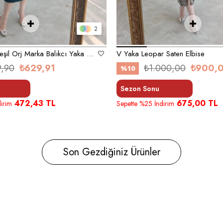
2
Zümrüt Koyu Yeşil Orj Marka Balıkcı Yaka Elbise
V Yaka Leopar Saten Elbise
9,90
₺629,91
₺1.000,00
₺900,
%10
Sezon Sonu
472,43 TL
675,00 TL
irim
Sepette %25 İndirim
Son Gezdiğiniz Ürünler