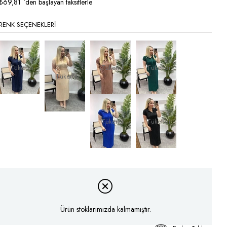
₺69,81
`den başlayan taksitlerle
RENK SEÇENEKLERI
Tükendi
Tükendi
Tükendi
Tükendi
Tükendi
Tükendi
Ürün stoklarımızda kalmamıştır.