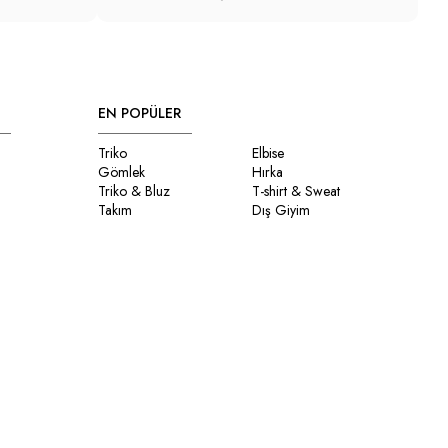
EN POPÜLER
Triko
Elbise
Gömlek
Hırka
Triko & Bluz
T-shirt & Sweat
Takım
Dış Giyim