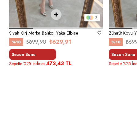
2
Siyah Orj Marka Balıkcı Yaka Elbise
₺699,90
₺629,91
₺69
%10
%10
Sezon Sonu
Sezon Sonu
472,43 TL
Sepette %25 İndirim
Sepette %25 İnd