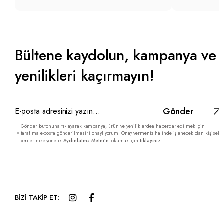
Bültene kaydolun, kampanya ve
yenilikleri kaçırmayın!
Gönder
Gönder butonuna tıklayarak kampanya, ürün ve yeniliklerden haberdar edilmek için
tarafıma e-posta gönderilmesini onaylıyorum. Onay vermeniz halinde işlenecek olan kişisel
verilerinize yönelik
Aydınlatma Metni’ni
okumak için
tıklayınız.
BİZİ TAKİP ET: