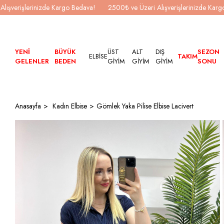
Alışverişlerinizde Kargo Bedava!
2500₺ ve Üzeri Alışverişlerinizde Kar
YENİ
BÜYÜK
ÜST
ALT
DIŞ
SEZON
ELBİSE
TAKIM
GELENLER
BEDEN
GİYİM
GİYİM
GİYİM
SONU
Anasayfa
Kadın Elbise
Gömlek Yaka Pilise Elbise Lacivert