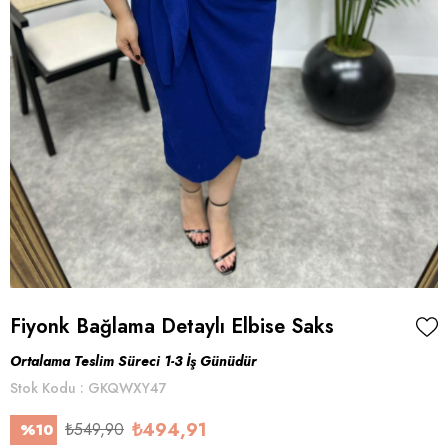
Fiyonk Bağlama Detaylı Elbise Saks
Ortalama Teslim Süreci 1-3 İş Günüdür
Stok Kodu
GKQWXY47
₺494,91
₺549,90
%
10