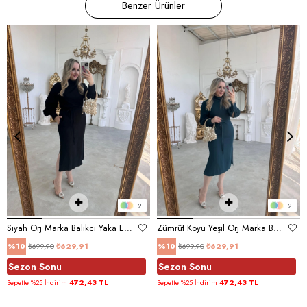
Benzer Ürünler
2
2
Siyah Orj Marka Balıkcı Yaka Elbise
Zümrüt Koyu Yeşil Orj Marka Balıkcı Yaka Elbise
₺699,90
₺629,91
₺699,90
₺629,91
%10
%10
Sezon Sonu
Sezon Sonu
472,43 TL
472,43 TL
Sepette %25 İndirim
Sepette %25 İndirim