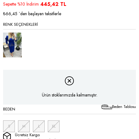
İndirim
445,42 TL
Sepette %10 İndirim
₺66,45
`den başlayan taksitlerle
RENK SEÇENEKLERI
Tükendi
Ürün stoklarımızda kalmamıştır.
Beden Tablosu
BEDEN
S
M
L
XL
Ücretsiz Kargo