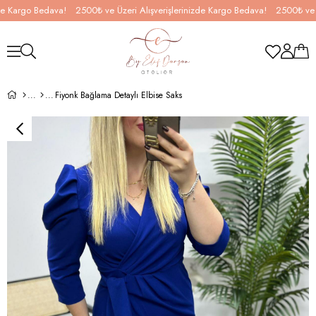
Kargo Bedava!
2500₺ ve Üzeri Alışverişlerinizde Kargo Bedava!
2500₺ ve Üzer
Fiyonk Bağlama Detaylı Elbise Saks