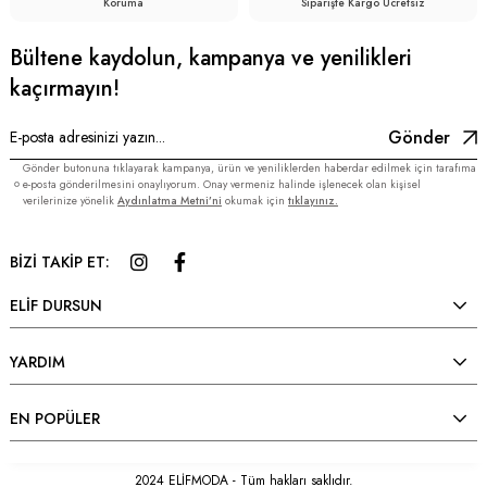
Koruma
Siparişte Kargo Ücretsiz
Bültene kaydolun, kampanya ve yenilikleri
kaçırmayın!
Gönder
Gönder butonuna tıklayarak kampanya, ürün ve yeniliklerden haberdar edilmek için tarafıma
e-posta gönderilmesini onaylıyorum. Onay vermeniz halinde işlenecek olan kişisel
verilerinize yönelik
Aydınlatma Metni’ni
okumak için
tıklayınız.
BİZİ TAKİP ET:
ELİF DURSUN
YARDIM
EN POPÜLER
2024 ELİFMODA - Tüm hakları saklıdır.