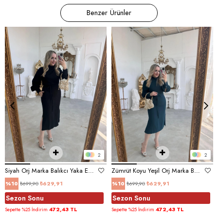
Benzer Ürünler
2
2
Siyah Orj Marka Balıkcı Yaka Elbise
Zümrüt Koyu Yeşil Orj Marka Balıkcı Yaka Elbise
₺699,90
₺629,91
₺699,90
₺629,91
%10
%10
Sezon Sonu
Sezon Sonu
472,43 TL
472,43 TL
Sepette %25 İndirim
Sepette %25 İndirim