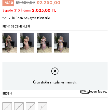
₺2.250,00
₺2.500,00
%
10
İndirim
2.025,00 TL
Sepette %10 İndirim
₺302,10
`den başlayan taksitlerle
RENK SEÇENEKLERI
Tükendi
Ürün stoklarımızda kalmamıştır.
Beden Tablosu
BEDEN
S
M
L
XL