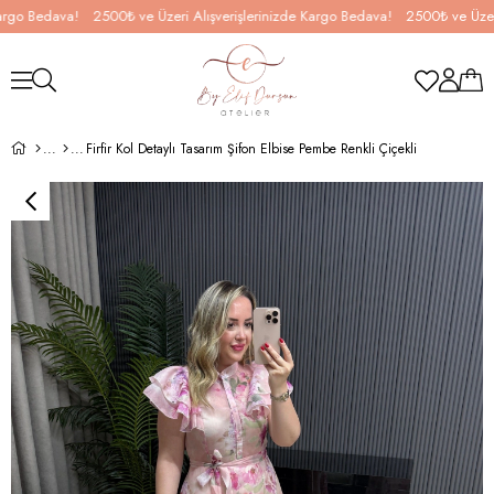
o Bedava!
2500₺ ve Üzeri Alışverişlerinizde Kargo Bedava!
2500₺ ve Üzeri Al
Firfir Kol Detaylı Tasarım Şifon Elbise Pembe Renkli Çiçekli