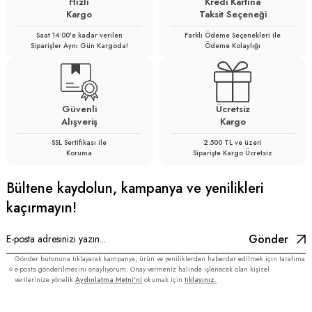
Hızlı
Kredi Kartına
Kargo
Taksit Seçeneği
Saat 14:00'e kadar verilen
Farklı Ödeme Seçenekleri ile
Siparişler Aynı Gün Kargoda!
Ödeme Kolaylığı
Güvenli
Ücretsiz
Alışveriş
Kargo
SSL Sertifikası ile
2.500 TL ve üzeri
Koruma
Siparişte Kargo Ücretsiz
Bültene kaydolun, kampanya ve yenilikleri
kaçırmayın!
Gönder
Gönder butonuna tıklayarak kampanya, ürün ve yeniliklerden haberdar edilmek için tarafıma
e-posta gönderilmesini onaylıyorum. Onay vermeniz halinde işlenecek olan kişisel
verilerinize yönelik
Aydınlatma Metni’ni
okumak için
tıklayınız.