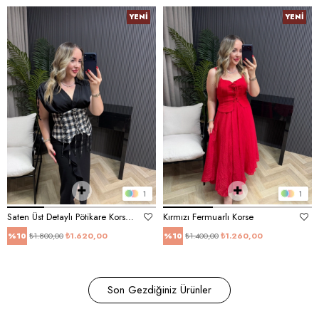
YENI
YENI
ÜRÜN
ÜRÜN
1
1
Saten Üst Detaylı Pötikare Korse Bluz
Kırmızı Fermuarlı Korse
₺1.800,00
₺1.620,00
₺1.400,00
₺1.260,00
%10
%10
Son Gezdiğiniz Ürünler