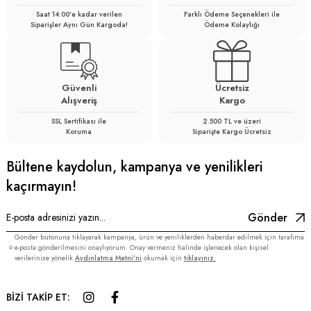
Saat 14:00'e kadar verilen
Farklı Ödeme Seçenekleri ile
Siparişler Aynı Gün Kargoda!
Ödeme Kolaylığı
Güvenli
Ücretsiz
Alışveriş
Kargo
SSL Sertifikası ile
2.500 TL ve üzeri
Koruma
Siparişte Kargo Ücretsiz
Bültene kaydolun, kampanya ve yenilikleri
kaçırmayın!
Gönder
Gönder butonuna tıklayarak kampanya, ürün ve yeniliklerden haberdar edilmek için tarafıma
e-posta gönderilmesini onaylıyorum. Onay vermeniz halinde işlenecek olan kişisel
verilerinize yönelik
Aydınlatma Metni’ni
okumak için
tıklayınız.
BİZİ TAKİP ET: