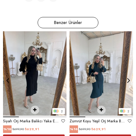
Benzer Ürünler
2
2
Siyah Orj Marka Balıkcı Yaka Elbise
Zümrüt Koyu Yeşil Orj Marka Balıkcı Yaka Elbise
₺699,90
₺629,91
₺699,90
₺629,91
%10
%10