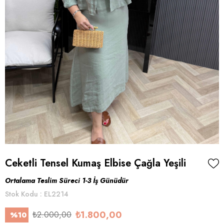
Ceketli Tensel Kumaş Elbise Çağla Yeşili
Ortalama Teslim Süreci 1-3 İş Günüdür
Stok Kodu
EL2214
₺1.800,00
₺2.000,00
%
10