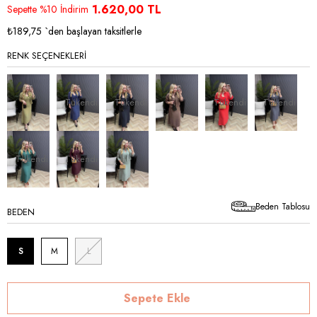
İndirim
1.620,00 TL
Sepette %10 İndirim
₺189,75
`den başlayan taksitlerle
RENK SEÇENEKLERI
Tükendi
Tükendi
Tükendi
Tükendi
Tükendi
Tükendi
Beden Tablosu
BEDEN
S
M
L