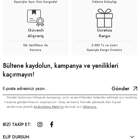
Siparişler Aynı Gün Kargoda!
Ödeme Kolaylığı
Güvenli
Ücretsiz
Alışveriş
Kargo
SSL Sertifikası ile
2.500 TL ve üzeri
Koruma
Siparişte Kargo Ücretsiz
Bültene kaydolun, kampanya ve yenilikleri
kaçırmayın!
Gönder
Gönder butonuna tıklayarak kampanya, ürün ve yeniliklerden haberdar edilmek için tarafıma
e-posta gönderilmesini onaylıyorum. Onay vermeniz halinde işlenecek olan kişisel
verilerinize yönelik
Aydınlatma Metni’ni
okumak için
tıklayınız.
BİZİ TAKİP ET:
ELİF DURSUN