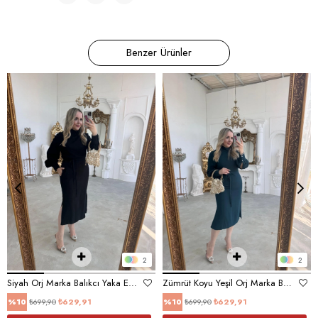
Benzer Ürünler
2
2
Siyah Orj Marka Balıkcı Yaka Elbise
Zümrüt Koyu Yeşil Orj Marka Balıkcı Yaka Elbise
₺699,90
₺629,91
₺699,90
₺629,91
%10
%10