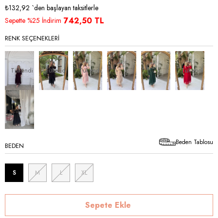
İndirim
₺132,92
`den başlayan taksitlerle
742,50 TL
Sepette %25 İndirim
RENK SEÇENEKLERI
Tükendi
Tükendi
Tükendi
Tükendi
Beden Tablosu
BEDEN
S
M
L
XL