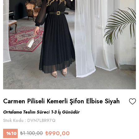
Carmen Piliseli Kemerli Şifon Elbise Siyah
Ortalama Teslim Süreci 1-3 İş Günüdür
Stok Kodu
DVN7LBR97Q
₺990,00
₺1.100,00
%
10