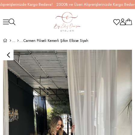
işlerinizde Kargo Bedava!
2500₺ ve Üzeri Alışverişlerinizde Kargo Bedava!
2
Carmen Piliseli Kemerli Şifon Elbise Siyah