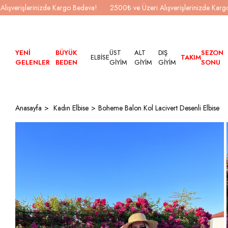
Alışverişlerinizde Kargo Bedava!
2500₺ ve Üzeri Alışverişlerinizde Kar
YENİ
BÜYÜK
ÜST
ALT
DIŞ
SEZON
ELBİSE
TAKIM
GELENLER
BEDEN
GİYİM
GİYİM
GİYİM
SONU
Anasayfa
Kadın Elbise
Boheme Balon Kol Lacivert Desenli Elbise