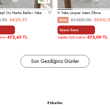
2
Zümrüt Koyu Yeşil Orj Marka Balıkcı Yaka Elbise
V Yaka Leopar Saten Elbise
9,90
₺629,91
₺1.000,00
₺900,
%10
Sezon Sonu
472,43 TL
675,00 TL
irim
Sepette %25 İndirim
Son Gezdiğiniz Ürünler
Etiketler