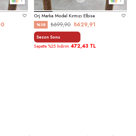
1
1
Orj Marka Model Kırmızı Elbise
00
₺699,90
₺629,91
%10
Sezon Sonu
472,43 TL
Sepette %25 İndirim
S