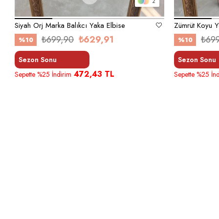
2
Siyah Orj Marka Balıkcı Yaka Elbise
₺699,90
₺629,91
₺69
%10
%10
Sezon Sonu
Sezon Sonu
472,43 TL
Sepette %25 İndirim
Sepette %25 İnd