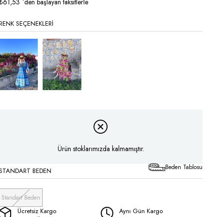
İndirim
₺61,53
`den başlayan taksitlerle
RENK SEÇENEKLERI
Tükendi
Ürün stoklarımızda kalmamıştır.
Beden Tablosu
STANDART BEDEN
Standart Beden
Ücretsiz Kargo
Aynı Gün Kargo