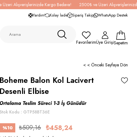
 Üzeri Alışverişlerinizde Kargo Bedava!
2500₺ ve Üzeri Alışverişlerini
Yardım
Kolay İade
Sipariş Takip
WhatsApp Destek
Favorilerim
Üye Girişi
Sepetim
< < Önceki Sayfaya Dön
Boheme Balon Kol Lacivert
Desenli Elbise
Ortalama Teslim Süreci 1-3 İş Günüdür
Stok Kodu
GTP58BT36E
₺509,16
₺458,24
%
10